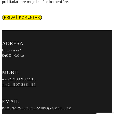
prehliadači pre moje budúce komentáre.
PRIDAŤ KOMENTÁR
ADRESA
Cintorínska 1
040 01 Košice
MOBIL
+ 421 903 907 115
+ 421 907 333 191
EMAIL
KAMENARSTVOSOFRANKO@GMAIL.COM