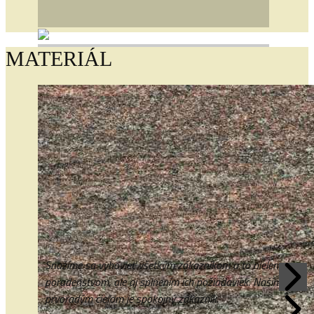
MATERIÁL
Snažíme sa vyhovieť všetkým zákazníkom a to nielen
poradenstvom, ale aj splnením ich požiadaviek. Naším
prvoradým cieľom je spokojný zákazník.