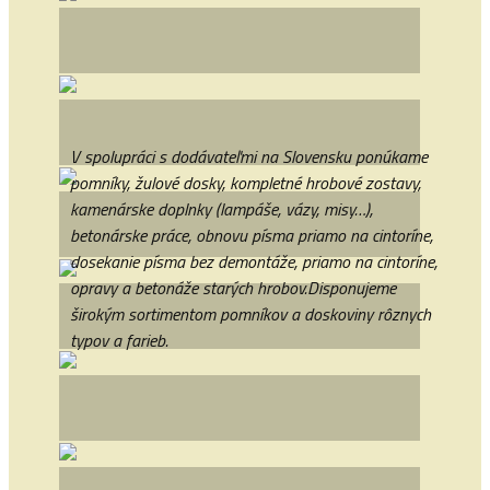
V spolupráci s dodávateľmi na Slovensku ponúkame
pomníky, žulové dosky, kompletné hrobové zostavy,
kamenárske doplnky (lampáše, vázy, misy…),
betonárske práce, obnovu písma priamo na cintoríne,
dosekanie písma bez demontáže, priamo na cintoríne,
opravy a betonáže starých hrobov.Disponujeme
širokým sortimentom pomníkov a doskoviny rôznych
typov a farieb.