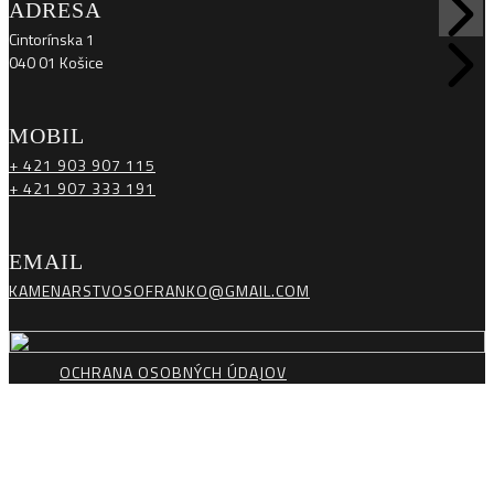
ADRESA
Cintorínska 1
040 01 Košice
MOBIL
+ 421 903 907 115
+ 421 907 333 191
EMAIL
KAMENARSTVOSOFRANKO@GMAIL.COM
OCHRANA OSOBNÝCH ÚDAJOV