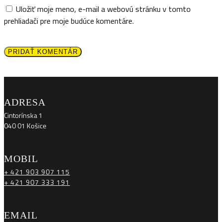
Uložiť moje meno, e-mail a webovú stránku v tomto
prehliadači pre moje budúce komentáre.
PRIDAŤ KOMENTÁR
ADRESA
Cintorínska 1
040 01 Košice
MOBIL
+ 421 903 907 115
+ 421 907 333 191
EMAIL