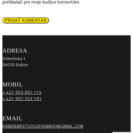
prehliadači pre moje budúce komentáre.
PRIDAŤ KOMENTÁR
ADRESA
Cintorínska 1
040 01 Košice
MOBIL
+ 421 903 907 115
+ 421 907 333 191
EMAIL
KAMENARSTVOSOFRANKO@GMAIL.COM