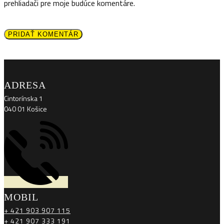
prehliadači pre moje budúce komentáre.
PRIDAŤ KOMENTÁR
ADRESA
Cintorínska 1
040 01 Košice
MOBIL
+ 421 903 907 115
+ 421 907 333 191