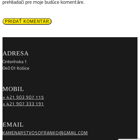
prehliadači pre moje budúce komentáre.
PRIDAŤ KOMENTÁR
ADRESA
Cintorínska 1
040 01 Košice
MOBIL
+ 421 903 907 115
+ 421 907 333 191
EMAIL
KAMENARSTVOSOFRANKO@GMAIL.COM