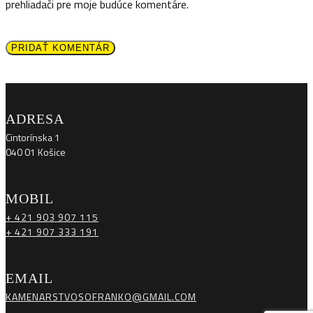
prehliadači pre moje budúce komentáre.
PRIDAŤ KOMENTÁR
ADRESA
Cintorínska 1
040 01 Košice
MOBIL
+ 421 903 907 115
+ 421 907 333 191
EMAIL
KAMENARSTVOSOFRANKO@GMAIL.COM