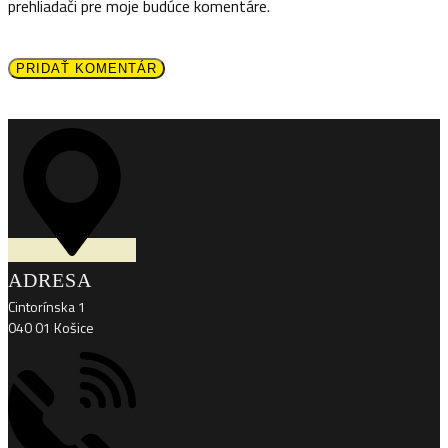
prehliadači pre moje budúce komentáre.
PRIDAŤ KOMENTÁR
ADRESA
Cintorínska 1
040 01 Košice