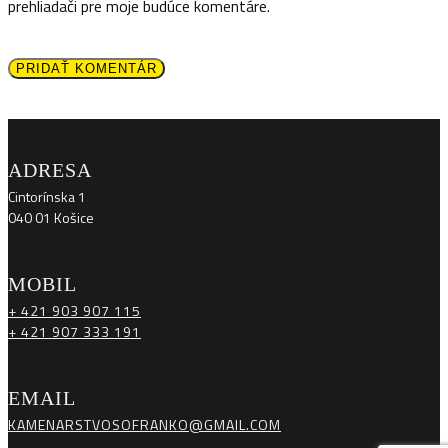
prehliadači pre moje budúce komentáre.
PRIDAŤ KOMENTÁR
ADRESA
Cintorínska 1
040 01 Košice
MOBIL
+ 421 903 907 115
+ 421 907 333 191
EMAIL
KAMENARSTVOSOFRANKO@GMAIL.COM