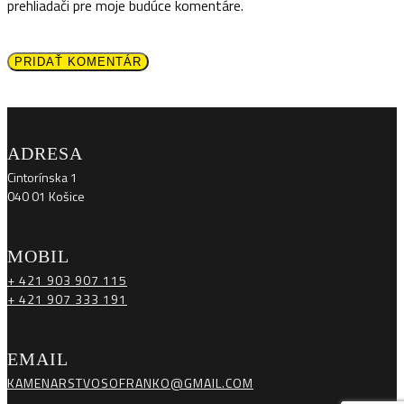
prehliadači pre moje budúce komentáre.
PRIDAŤ KOMENTÁR
ADRESA
Cintorínska 1
040 01 Košice
MOBIL
+ 421 903 907 115
+ 421 907 333 191
EMAIL
KAMENARSTVOSOFRANKO@GMAIL.COM