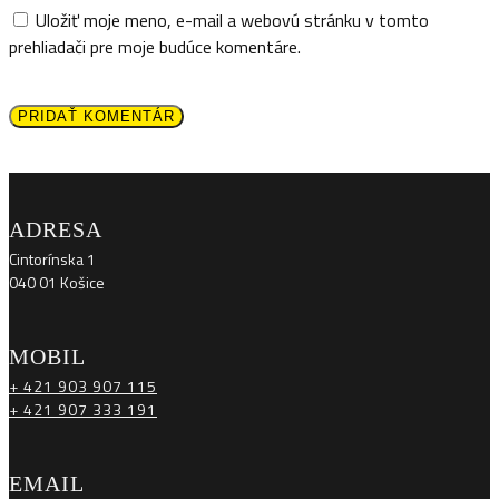
Uložiť moje meno, e-mail a webovú stránku v tomto
prehliadači pre moje budúce komentáre.
PRIDAŤ KOMENTÁR
ADRESA
Cintorínska 1
040 01 Košice
MOBIL
+ 421 903 907 115
+ 421 907 333 191
EMAIL