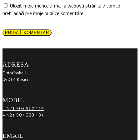
Uložiť moje meno, e-mail a webovú stránku v tomto
prehliadači pre moje budúce komentáre.
PRIDAŤ KOMENTÁR
ADRESA
Cintorínska 1
040 01 Košice
MOBIL
+ 421 903 907 115
+ 421 907 333 191
EMAIL