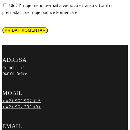
Uložiť moje meno, e-mail a webovú stránku v tomto
prehliadači pre moje budúce komentáre.
PRIDAŤ KOMENTÁR
ADRESA
Cintorínska 1
040 01 Košice
MOBIL
+ 421 903 907 115
+ 421 907 333 191
EMAIL