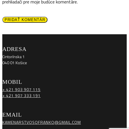
prehliadači pre moje budúce komentáre.
PRIDAŤ KOMENTÁR
ADRESA
Cintorínska 1
040 01 Košice
MOBIL
+ 421 903 907 115
+ 421 907 333 191
EMAIL
KAMENARSTVOSOFRANKO@GMAIL.COM