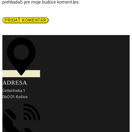
prehliadači pre moje budúce komentáre.
PRIDAŤ KOMENTÁR
ADRESA
Cintorínska 1
040 01 Košice