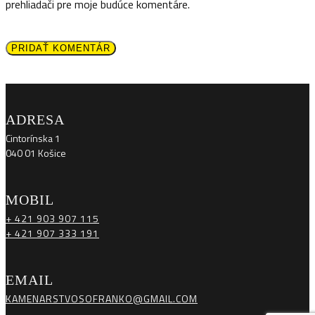
prehliadači pre moje budúce komentáre.
PRIDAŤ KOMENTÁR
ADRESA
Cintorínska 1
040 01 Košice
MOBIL
+ 421 903 907 115
+ 421 907 333 191
EMAIL
KAMENARSTVOSOFRANKO@GMAIL.COM