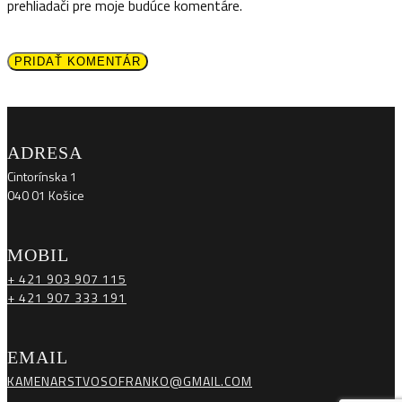
prehliadači pre moje budúce komentáre.
PRIDAŤ KOMENTÁR
ADRESA
Cintorínska 1
040 01 Košice
MOBIL
+ 421 903 907 115
+ 421 907 333 191
EMAIL
KAMENARSTVOSOFRANKO@GMAIL.COM