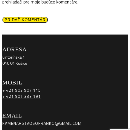
prehliadači pre moje budúce komentáre.
PRIDAŤ KOMENTÁR
ADRESA
Cintorínska 1
040 01 Košice
MOBIL
+ 421 903 907 115
+ 421 907 333 191
EMAIL
KAMENARSTVOSOFRANKO@GMAIL.COM