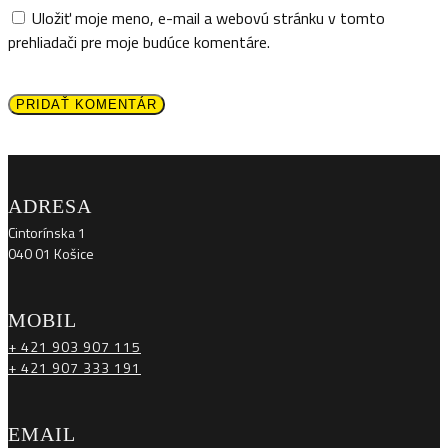
Uložiť moje meno, e-mail a webovú stránku v tomto
prehliadači pre moje budúce komentáre.
PRIDAŤ KOMENTÁR
ADRESA
Cintorínska 1
040 01 Košice
MOBIL
+ 421 903 907 115
+ 421 907 333 191
EMAIL