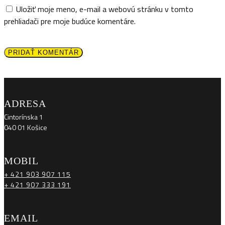
Uložiť moje meno, e-mail a webovú stránku v tomto
prehliadači pre moje budúce komentáre.
PRIDAŤ KOMENTÁR
ADRESA
Cintorínska 1
040 01 Košice
MOBIL
+ 421 903 907 115
+ 421 907 333 191
EMAIL