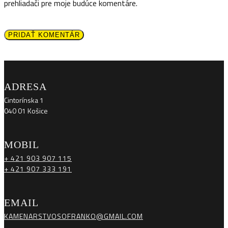
prehliadači pre moje budúce komentáre.
PRIDAŤ KOMENTÁR
ADRESA
Cintorínska 1
040 01 Košice
MOBIL
+ 421 903 907 115
+ 421 907 333 191
EMAIL
KAMENARSTVOSOFRANKO@GMAIL.COM