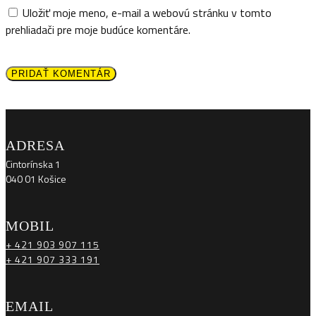
Uložiť moje meno, e-mail a webovú stránku v tomto
prehliadači pre moje budúce komentáre.
PRIDAŤ KOMENTÁR
ADRESA
Cintorínska 1
040 01 Košice
MOBIL
+ 421 903 907 115
+ 421 907 333 191
EMAIL